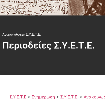
Ανακοινώσεις Σ.Υ.Ε.Τ.Ε.
Περιοδείες Σ.Υ.Ε.Τ.Ε.
Σ.Υ.Ε.Τ.Ε
>
Ενημέρωση
>
Σ.Υ.Ε.Τ.Ε.
>
Ανακοινώσε