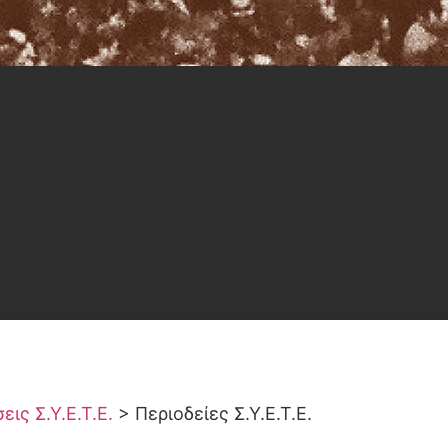
ις Σ.Υ.Ε.Τ.Ε.
>
Περιοδείες Σ.Υ.Ε.Τ.Ε.