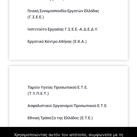
Γενική Συνομοσπονδία Εργατών Ελλάδας
(Γ.Σ.Ε.Ε.)
Ινστιτούτο Εργασίας Γ.Σ.Ε.Ε.-Α.Δ.Ε.Δ.Υ.
Εργατικό Κέντρο Αθήνας (Ε.Κ.Α.)
Ταμείο Υγείας Προσωπικού Ε.Τ.Ε.
(Τ.Υ.Π.Ε.Τ.)
Ασφαλιστικοί Οργανισμοί Προσωπικού Ε.Τ.Ε.
Εθνική Τράπεζα της Ελλάδος (E.T.E.)
Ελληνική Ένωση Τραπεζών
Χρησιμοποιώντας αυτόν τον ιστότοπο, συμφωνείτε με τη