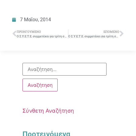
7 Μαΐου, 2014
ΠΡΟΗΓΟΎΜΕΝΟ
ΕΠΌΜΕΝΟ
Ο Σ.Υ.Ε.Τ.Ε. συμμετέχει για τρίτη συνεχόμενη χρονιά στον Αυθεντικό Μαραθώνιο Αθηνών στις 9/11/2014
Ο Σ.Υ.Ε.Τ.Ε. συμμετέχει για τρίτη συνεχόμενη χρονιά στον Αυθεντικό Μαραθώνιο Αθηνών στις 9/11/2014
Σύνθετη Αναζήτηση
Προτεινόμενα