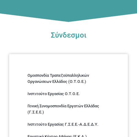
Σύνδεσμοι
Ομοσπονδία Τραπεζοϋπαλληλικών
Οργανώσεων Ελλάδος (Ο.Τ.Ο.Ε.)
Ινστιτούτο Εργασίας Ο.Τ.Ο.Ε.
Γενική Συνομοσπονδία Εργατών Ελλάδας
(Γ.Σ.Ε.Ε.)
Ινστιτούτο Εργασίας Γ.Σ.Ε.Ε.-Α.Δ.Ε.Δ.Υ.
Εργατικό Κέντρο Αθήνας (Ε.Κ.Α.)