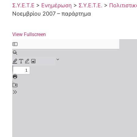
Σ.Υ.Ε.Τ.Ε
>
Ενημέρωση
>
Σ.Υ.Ε.Τ.Ε.
>
Πολιτιστι
Νοεμβρίου 2007 – παράρτημα
View Fullscreen