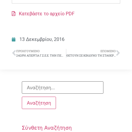
Κατεβάστε το αρχείο PDF
13 Δεκεμβρίου, 2016
ΠΡΟΗΓΟΎΜΕΝΟ
ΕΠΌΜΕΝΟ
24ΩΡΗ ΑΠΕΡΓΙΑ Γ.Σ.Ε.Ε. ΤΗΝ ΠΕΜΠΤΗ 8 ΔΕΚΕΜΒΡΗ
ΘΕΤΟΥΝ ΣΕ ΚΙΝΔΥΝΟ ΤΗ ΣΤΑΘΕΡΟΤΗΤΑ ΤΟΥ ΤΡΑΠΕΖΙΚΟΥ ΣΥΣΤΗΜΑΤΟΣ. ΠΑΙΧΝΙΔΙΑ ΚΑΙ ΜΕΘΟΔΕΥΣΕΙΣ ΑΠΟΙΚΙΟΚΡΑΤΙΚΟΥ ΤΥΠΟΥ ΣΤΗΝ ΕΚΛΟΓΗ ΝΕΟΥ ΔΙΕΥΘΥΝΟΝΤΟΣ ΣΥΜΒΟΥΛΟΥ ΣΤΗΝ ΤΡΑΠΕΖΑ ΠΕΙΡΑΙΩΣ
Σύνθετη Αναζήτηση