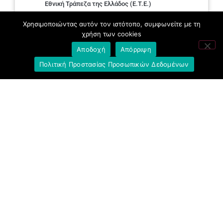
Εθνική Τράπεζα της Ελλάδος (E.T.E.)
Χρησιμοποιώντας αυτόν τον ιστότοπο, συμφωνείτε με τη
Ελληνική Ένωση Τραπεζών
χρήση των cookies
Σύλλογος με παιδιά Α.με.Α. εργαζομένων και
Αποδοχή
Απόρριψη
συνταξιούχων Ε.Τ.Ε.
Πολιτική Προστασίας Προσωπικών Δεδομένων
Υπουργείο Εργασίας και Κοινωνικών
Υποθέσεων
Δημοκρατική Συνδικαλιστική Ενότητα
Εργαζομένων στην Εθνική Τράπεζα
(ΔΗ.ΣΥ.Ε.)
Ανοιχτή Γραμμή με το Συνάδελφο
Μπροστά Για Τον Συνάδελφο