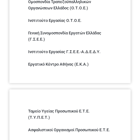
Ομοσπονδία Τραπεζοϋπαλληλικών
Οργανώσεων Ελλάδος (Ο.Τ.Ο.Ε.)
Ινστιτούτο Εργασίας Ο.Τ.Ο.Ε.
Γενική Συνομοσπονδία Εργατών Ελλάδας
(Γ.Σ.Ε.Ε.)
Ινστιτούτο Εργασίας Γ.Σ.Ε.Ε.-Α.Δ.Ε.Δ.Υ.
Εργατικό Κέντρο Αθήνας (Ε.Κ.Α.)
Ταμείο Υγείας Προσωπικού Ε.Τ.Ε.
(Τ.Υ.Π.Ε.Τ.)
Ασφαλιστικοί Οργανισμοί Προσωπικού Ε.Τ.Ε.