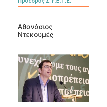
Πρόεδρος Σ.Υ.Ε.Τ.Ε.
Αθανάσιος
Ντεκουμές