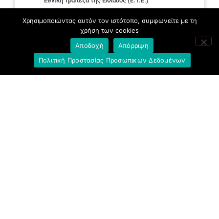
Εθνική Τράπεζα της Ελλάδος (E.T.E.)
Ελληνική Ένωση Τραπεζών
Χρησιμοποιώντας αυτόν τον ιστότοπο, συμφωνείτε με τη
χρήση των cookies
Σύλλογος με παιδιά Α.με.Α. εργαζομένων και
Αποδοχή
Απόρριψη
συνταξιούχων Ε.Τ.Ε.
Πολιτική Προστασίας Προσωπικών Δεδομένων
Υπουργείο Εργασίας και Κοινωνικών
Υποθέσεων
Δημοκρατική Συνδικαλιστική Ενότητα
Εργαζομένων στην Εθνική Τράπεζα
(ΔΗ.ΣΥ.Ε.)
Ανοιχτή Γραμμή με το Συνάδελφο
Μπροστά Για Τον Συνάδελφο