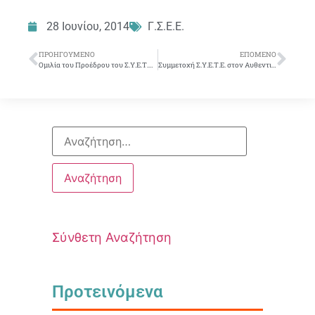
28 Ιουνίου, 2014
Γ.Σ.Ε.Ε.
ΠΡΟΗΓΟΎΜΕΝΟ
ΕΠΌΜΕΝΟ
Ομιλία του Προέδρου του Σ.Υ.Ε.Τ.Ε. Γιώργου Γιαννακόπουλου στην Γ.Σ. των μετόχων της Ε.Τ.Ε.
Συμμετοχή Σ.Υ.Ε.Τ.Ε. στον Αυθεντικό Μαραθώνιο της Αθήνας 9/11/2014
Σύνθετη Αναζήτηση
Προτεινόμενα