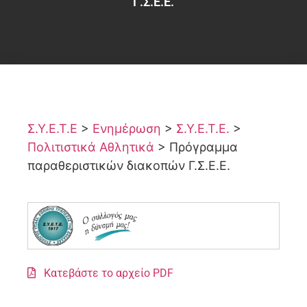
Γ.Σ.Ε.Ε.
Σ.Υ.Ε.Τ.Ε
>
Ενημέρωση
>
Σ.Υ.Ε.Τ.Ε.
>
Πολιτιστικά Αθλητικά
>
Πρόγραμμα
παραθεριστικών διακοπών Γ.Σ.Ε.Ε.
Κατεβάστε το αρχείο PDF