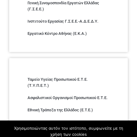
Γενική Συνομοσπονδία Εργατών Ελλάδας
(Γ.Σ.Ε.Ε.)
Ινστιτούτο Εργασίας Γ.Σ.Ε.Ε.-Α.Δ.Ε.Δ.Υ.
Εργατικό Κέντρο Αθήνας (Ε.Κ.Α.)
Ταμείο Υγείας Προσωπικού Ε.Τ.Ε.
(Τ.Υ.Π.Ε.Τ.)
Ασφαλιστικοί Οργανισμοί Προσωπικού Ε.Τ.Ε.
Εθνική Τράπεζα της Ελλάδος (E.T.E.)
Ελληνική Ένωση Τραπεζών
Χρησιμοποιώντας αυτόν τον ιστότοπο, συμφωνείτε με τη
χρήση των cookies
Σύλλογος με παιδιά Α.με.Α. εργαζομένων και