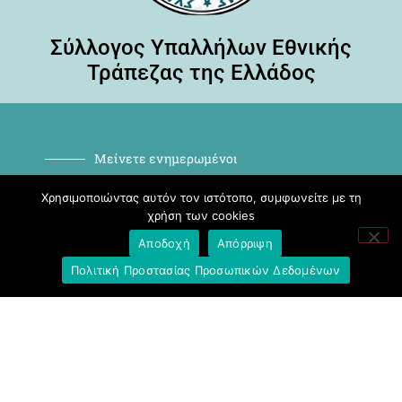
Σύλλογος Υπαλλήλων Εθνικής
Τράπεζας της Ελλάδος
Μείνετε ενημερωμένοι
Εγγραφή στο NEWSLETTER
Χρησιμοποιώντας αυτόν τον ιστότοπο, συμφωνείτε με τη
χρήση των cookies
Αποδοχή
Απόρριψη
Πολιτική Προστασίας Προσωπικών Δεδομένων
ΕΓΓΡΑΦΉ
Ακολουθήστε μας