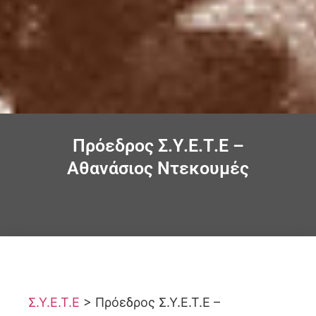
Πρόεδρος Σ.Υ.Ε.Τ.Ε –
Αθανάσιος Ντεκουμές
Σ.Υ.Ε.Τ.Ε
>
Πρόεδρος Σ.Υ.Ε.Τ.Ε –