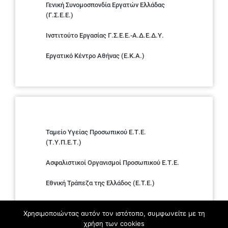
Γενική Συνομοσπονδία Εργατών Ελλάδας
(Γ.Σ.Ε.Ε.)
Ινστιτούτο Εργασίας Γ.Σ.Ε.Ε.-Α.Δ.Ε.Δ.Υ.
Εργατικό Κέντρο Αθήνας (Ε.Κ.Α.)
Ταμείο Υγείας Προσωπικού Ε.Τ.Ε.
(Τ.Υ.Π.Ε.Τ.)
Ασφαλιστικοί Οργανισμοί Προσωπικού Ε.Τ.Ε.
Εθνική Τράπεζα της Ελλάδος (E.T.E.)
Ελληνική Ένωση Τραπεζών
Χρησιμοποιώντας αυτόν τον ιστότοπο, συμφωνείτε με τη
χρήση των cookies
Σύλλογος με παιδιά Α.με.Α. εργαζομένων και