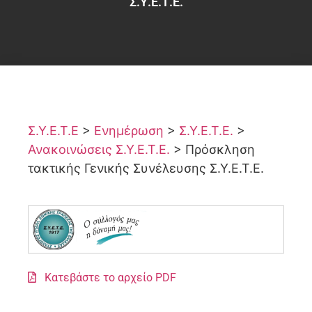
Σ.Υ.Ε.Τ.Ε.
Σ.Υ.Ε.Τ.Ε
>
Ενημέρωση
>
Σ.Υ.Ε.Τ.Ε.
>
Ανακοινώσεις Σ.Υ.Ε.Τ.Ε.
>
Πρόσκληση
τακτικής Γενικής Συνέλευσης Σ.Υ.Ε.Τ.Ε.
Κατεβάστε το αρχείο PDF