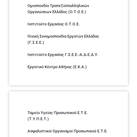
Ομοσπονδία Τραπεζοϋπαλληλικών
Οργανώσεων Ελλάδος (Ο.Τ.Ο.Ε.)
Ινστιτούτο Εργασίας Ο.Τ.Ο.Ε.
Γενική Συνομοσπονδία Εργατών Ελλάδας
(Γ.Σ.Ε.Ε.)
Ινστιτούτο Εργασίας Γ.Σ.Ε.Ε.-Α.Δ.Ε.Δ.Υ.
Εργατικό Κέντρο Αθήνας (Ε.Κ.Α.)
Ταμείο Υγείας Προσωπικού Ε.Τ.Ε.
(Τ.Υ.Π.Ε.Τ.)
Ασφαλιστικοί Οργανισμοί Προσωπικού Ε.Τ.Ε.