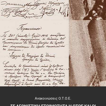
Ανακοινώσεις Ο.Τ.Ο.Ε.