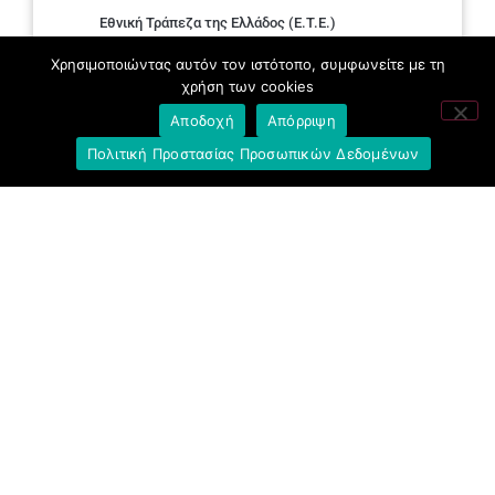
Εθνική Τράπεζα της Ελλάδος (E.T.E.)
Χρησιμοποιώντας αυτόν τον ιστότοπο, συμφωνείτε με τη
Ελληνική Ένωση Τραπεζών
χρήση των cookies
Σύλλογος με παιδιά Α.με.Α. εργαζομένων και
Αποδοχή
Απόρριψη
συνταξιούχων Ε.Τ.Ε.
Πολιτική Προστασίας Προσωπικών Δεδομένων
Υπουργείο Εργασίας και Κοινωνικών
Υποθέσεων
Δημοκρατική Συνδικαλιστική Ενότητα
Εργαζομένων στην Εθνική Τράπεζα
(ΔΗ.ΣΥ.Ε.)
Ανοιχτή Γραμμή με το Συνάδελφο