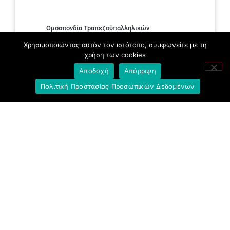
Ομοσπονδία Τραπεζοϋπαλληλικών
Οργανώσεων Ελλάδος (Ο.Τ.Ο.Ε.)
Χρησιμοποιώντας αυτόν τον ιστότοπο, συμφωνείτε με τη
χρήση των cookies
Ινστιτούτο Εργασίας Ο.Τ.Ο.Ε.
Αποδοχή
Απόρριψη
Γενική Συνομοσπονδία Εργατών Ελλάδας
Πολιτική Προστασίας Προσωπικών Δεδομένων
(Γ.Σ.Ε.Ε.)
Ινστιτούτο Εργασίας Γ.Σ.Ε.Ε.-Α.Δ.Ε.Δ.Υ.
Εργατικό Κέντρο Αθήνας (Ε.Κ.Α.)
Ταμείο Υγείας Προσωπικού Ε.Τ.Ε.
(Τ.Υ.Π.Ε.Τ.)