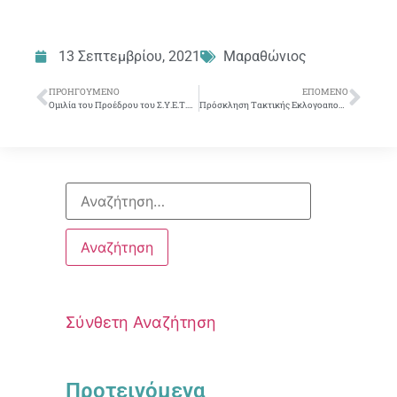
13 Σεπτεμβρίου, 2021
Μαραθώνιος
ΠΡΟΗΓΟΎΜΕΝΟ
ΕΠΌΜΕΝΟ
Ομιλία του Προέδρου του Σ.Υ.Ε.Τ.Ε., σδ Γιώργου Μότσιου, στη Γενική Συνέλευση των Μετόχων της Εθνικής Τράπεζας
Πρόσκληση Τακτικής Εκλογοαπολογιστικής Συνέλευσης των μελών του Σ.Υ.Ε.Τ.Ε.
Σύνθετη Αναζήτηση
Προτεινόμενα