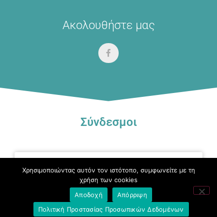
Ακολουθήστε μας
Σύνδεσμοι
Χρησιμοποιώντας αυτόν τον ιστότοπο, συμφωνείτε με τη
χρήση των cookies
Ομοσπονδία Τραπεζοϋπαλληλικών
Αποδοχή
Απόρριψη
Οργανώσεων Ελλάδος (Ο.Τ.Ο.Ε.)
Πολιτική Προστασίας Προσωπικών Δεδομένων
Ινστιτούτο Εργασίας Ο.Τ.Ο.Ε.