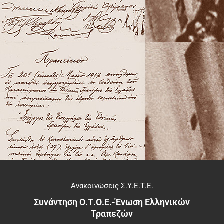
Ανακοινώσεις Σ.Υ.Ε.Τ.Ε.
Συνάντηση Ο.Τ.Ο.Ε.-Ένωση Ελληνικών
Τραπεζών