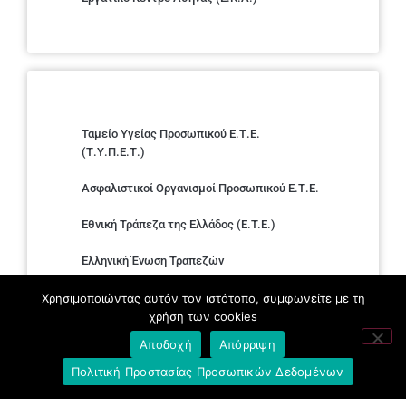
Ταμείο Υγείας Προσωπικού Ε.Τ.Ε.
(Τ.Υ.Π.Ε.Τ.)
Ασφαλιστικοί Οργανισμοί Προσωπικού Ε.Τ.Ε.
Εθνική Τράπεζα της Ελλάδος (E.T.E.)
Ελληνική Ένωση Τραπεζών
Σύλλογος με παιδιά Α.με.Α. εργαζομένων και
Χρησιμοποιώντας αυτόν τον ιστότοπο, συμφωνείτε με τη
συνταξιούχων Ε.Τ.Ε.
χρήση των cookies
Αποδοχή
Απόρριψη
Υπουργείο Εργασίας και Κοινωνικών
Υποθέσεων
Πολιτική Προστασίας Προσωπικών Δεδομένων