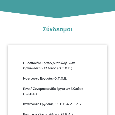
Σύνδεσμοι
Ομοσπονδία Τραπεζοϋπαλληλικών
Οργανώσεων Ελλάδος (Ο.Τ.Ο.Ε.)
Ινστιτούτο Εργασίας Ο.Τ.Ο.Ε.
Γενική Συνομοσπονδία Εργατών Ελλάδας
(Γ.Σ.Ε.Ε.)
Ινστιτούτο Εργασίας Γ.Σ.Ε.Ε.-Α.Δ.Ε.Δ.Υ.
Εργατικό Κέντρο Αθήνας (Ε.Κ.Α.)