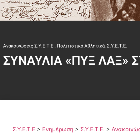
Ανακοινώσεις Σ.Υ.Ε.Τ.Ε.
,
Πολιτιστικά Αθλητικά
,
Σ.Υ.Ε.Τ.Ε.
ΣΥΝΑΥΛΙΑ «ΠΥΞ ΛΑΞ» Σ
Σ.Υ.Ε.Τ.Ε
>
Ενημέρωση
>
Σ.Υ.Ε.Τ.Ε.
>
Ανακοινώσε