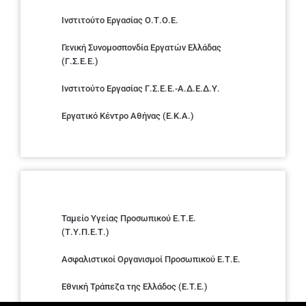
Ινστιτούτο Εργασίας Ο.Τ.Ο.Ε.
Γενική Συνομοσπονδία Εργατών Ελλάδας
(Γ.Σ.Ε.Ε.)
Ινστιτούτο Εργασίας Γ.Σ.Ε.Ε.-Α.Δ.Ε.Δ.Υ.
Εργατικό Κέντρο Αθήνας (Ε.Κ.Α.)
Ταμείο Υγείας Προσωπικού Ε.Τ.Ε.
(Τ.Υ.Π.Ε.Τ.)
Ασφαλιστικοί Οργανισμοί Προσωπικού Ε.Τ.Ε.
Εθνική Τράπεζα της Ελλάδος (E.T.E.)