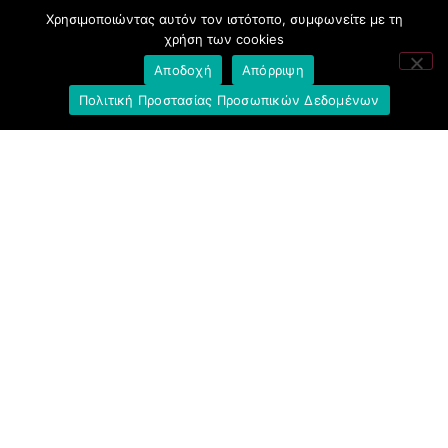
Ελληνική Ένωση Τραπεζών
Χρησιμοποιώντας αυτόν τον ιστότοπο, συμφωνείτε με τη
χρήση των cookies
Σύλλογος με παιδιά Α.με.Α. εργαζομένων και
Αποδοχή
Απόρριψη
συνταξιούχων Ε.Τ.Ε.
Πολιτική Προστασίας Προσωπικών Δεδομένων
Υπουργείο Εργασίας και Κοινωνικών
Υποθέσεων
Δημοκρατική Συνδικαλιστική Ενότητα
Εργαζομένων στην Εθνική Τράπεζα
(ΔΗ.ΣΥ.Ε.)
Ανοιχτή Γραμμή με το Συνάδελφο
Μπροστά Για Τον Συνάδελφο
Πρόταση Προοπτικής