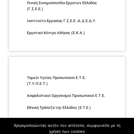
Γενική Συνομοσπονδία Εργατών Ελλάδας
(Γ.Σ.Ε.Ε.)
Ινστιτούτο Εργασίας Γ.Σ.Ε.Ε.-Α.Δ.Ε.Δ.Υ.
Εργατικό Κέντρο Αθήνας (Ε.Κ.Α.)
Ταμείο Υγείας Προσωπικού Ε.Τ.Ε.
(Τ.Υ.Π.Ε.Τ.)
Ασφαλιστικοί Οργανισμοί Προσωπικού Ε.Τ.Ε.
Εθνική Τράπεζα της Ελλάδος (E.T.E.)
Ελληνική Ένωση Τραπεζών
Χρησιμοποιώντας αυτόν τον ιστότοπο, συμφωνείτε με τη
χρήση των cookies
Σύλλογος με παιδιά Α.με.Α. εργαζομένων και