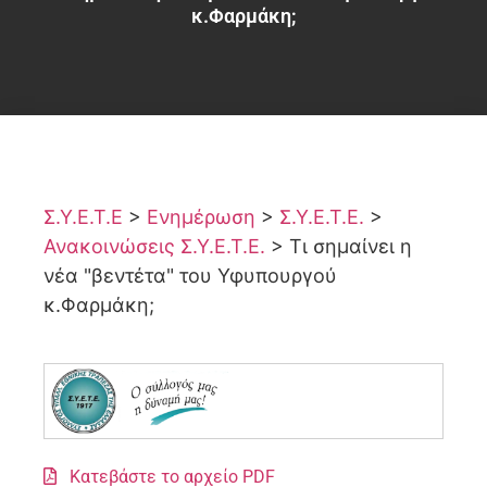
κ.Φαρμάκη;
Σ.Υ.Ε.Τ.Ε
>
Ενημέρωση
>
Σ.Υ.Ε.Τ.Ε.
>
Ανακοινώσεις Σ.Υ.Ε.Τ.Ε.
>
Τι σημαίνει η
νέα "βεντέτα" του Υφυπουργού
κ.Φαρμάκη;
Κατεβάστε το αρχείο PDF