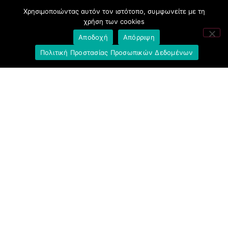
Ελληνική Ένωση Τραπεζών
Χρησιμοποιώντας αυτόν τον ιστότοπο, συμφωνείτε με τη
χρήση των cookies
Σύλλογος με παιδιά Α.με.Α. εργαζομένων και
Αποδοχή
Απόρριψη
συνταξιούχων Ε.Τ.Ε.
Πολιτική Προστασίας Προσωπικών Δεδομένων
Υπουργείο Εργασίας και Κοινωνικών
Υποθέσεων
Δημοκρατική Συνδικαλιστική Ενότητα
Εργαζομένων στην Εθνική Τράπεζα
(ΔΗ.ΣΥ.Ε.)
Ανοιχτή Γραμμή με το Συνάδελφο
Μπροστά Για Τον Συνάδελφο
Πρόταση Προοπτικής