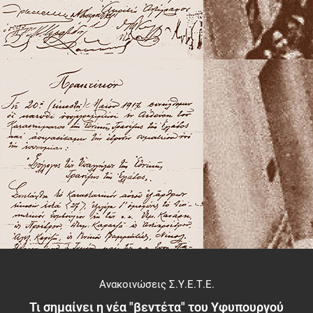
Ανακοινώσεις Σ.Υ.Ε.Τ.Ε.
Τι σημαίνει η νέα "βεντέτα" του Υφυπουργού