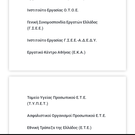
Ινστιτούτο Εργασίας Ο.Τ.Ο.Ε.
Γενική Συνομοσπονδία Εργατών Ελλάδας
(Γ.Σ.Ε.Ε.)
Ινστιτούτο Εργασίας Γ.Σ.Ε.Ε.-Α.Δ.Ε.Δ.Υ.
Εργατικό Κέντρο Αθήνας (Ε.Κ.Α.)
Ταμείο Υγείας Προσωπικού Ε.Τ.Ε.
(Τ.Υ.Π.Ε.Τ.)
Ασφαλιστικοί Οργανισμοί Προσωπικού Ε.Τ.Ε.
Εθνική Τράπεζα της Ελλάδος (E.T.E.)