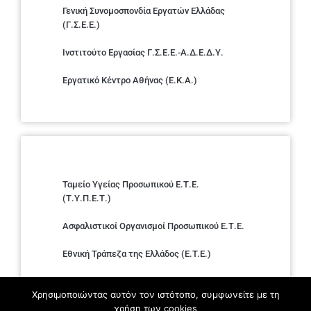
Γενική Συνομοσπονδία Εργατών Ελλάδας
(Γ.Σ.Ε.Ε.)
Ινστιτούτο Εργασίας Γ.Σ.Ε.Ε.-Α.Δ.Ε.Δ.Υ.
Εργατικό Κέντρο Αθήνας (Ε.Κ.Α.)
Ταμείο Υγείας Προσωπικού Ε.Τ.Ε.
(Τ.Υ.Π.Ε.Τ.)
Ασφαλιστικοί Οργανισμοί Προσωπικού Ε.Τ.Ε.
Εθνική Τράπεζα της Ελλάδος (E.T.E.)
Ελληνική Ένωση Τραπεζών
Χρησιμοποιώντας αυτόν τον ιστότοπο, συμφωνείτε με τη
χρήση των cookies
Σύλλογος με παιδιά Α.με.Α. εργαζομένων και