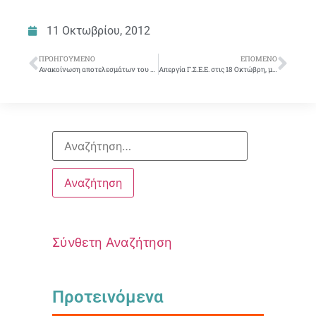
11 Οκτωβρίου, 2012
ΠΡΟΗΓΟΎΜΕΝΟ
ΕΠΌΜΕΝΟ
Ανακοίνωση αποτελεσμάτων του Πανελλήνιου διαγωνισμού ΛΟΓΟΤΕΧΝΙΑΣ 2012
Απεργία Γ.Σ.Ε.Ε. στις 18 Οκτώβρη, με ενότητα, αλληλεγγύη και αγώνα απαντάμε στα σχέδια Κυβέρνησης και τρόϊκας
Σύνθετη Αναζήτηση
Προτεινόμενα