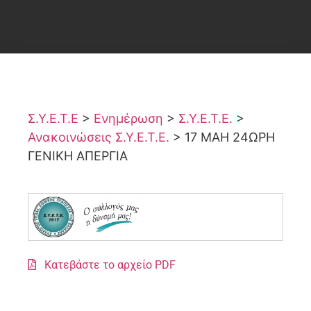
Σ.Υ.Ε.Τ.Ε
>
Ενημέρωση
>
Σ.Υ.Ε.Τ.Ε.
>
Ανακοινώσεις Σ.Υ.Ε.Τ.Ε.
>
17 ΜΑΗ 24ΩΡΗ
ΓΕΝΙΚΗ ΑΠΕΡΓΙΑ
Κατεβάστε το αρχείο PDF