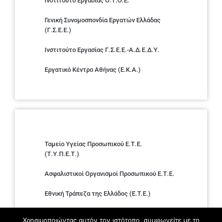
Ινστιτούτο Εργασίας Ο.Τ.Ο.Ε.
Γενική Συνομοσπονδία Εργατών Ελλάδας
(Γ.Σ.Ε.Ε.)
Ινστιτούτο Εργασίας Γ.Σ.Ε.Ε.-Α.Δ.Ε.Δ.Υ.
Εργατικό Κέντρο Αθήνας (Ε.Κ.Α.)
Ταμείο Υγείας Προσωπικού Ε.Τ.Ε.
(Τ.Υ.Π.Ε.Τ.)
Ασφαλιστικοί Οργανισμοί Προσωπικού Ε.Τ.Ε.
Εθνική Τράπεζα της Ελλάδος (E.T.E.)
Ελληνική Ένωση Τραπεζών
Χρησιμοποιώντας αυτόν τον ιστότοπο, συμφωνείτε με τη