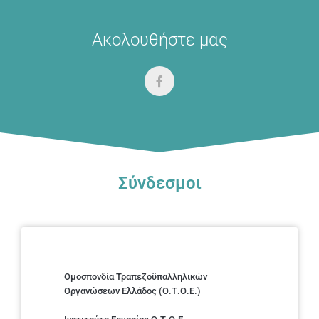
Ακολουθήστε μας
Σύνδεσμοι
Ομοσπονδία Τραπεζοϋπαλληλικών
Οργανώσεων Ελλάδος (Ο.Τ.Ο.Ε.)