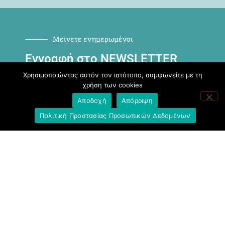
Μείνετε ενημερωμένοι
Εγγραφή στο NEWSLETTER
Χρησιμοποιώντας αυτόν τον ιστότοπο, συμφωνείτε με τη
χρήση των cookies
Αποδοχή
Απόρριψη
Πολιτική Προστασίας Προσωπικών Δεδομένων
ΕΓΓΡΑΦΉ
Ακολουθήστε μας