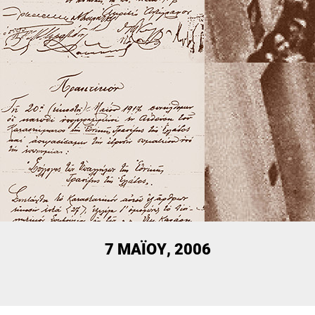
7 ΜΑΪ́ΟΥ, 2006