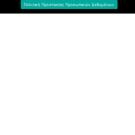
Πολιτική Προστασίας Προσωπικών Δεδομένων
Σύνδεσμοι
Ομοσπονδία Τραπεζοϋπαλληλικών
Οργανώσεων Ελλάδος (Ο.Τ.Ο.Ε.)
Ινστιτούτο Εργασίας Ο.Τ.Ο.Ε.
Γενική Συνομοσπονδία Εργατών Ελλάδας
(Γ.Σ.Ε.Ε.)
Ινστιτούτο Εργασίας Γ.Σ.Ε.Ε.-Α.Δ.Ε.Δ.Υ.
Εργατικό Κέντρο Αθήνας (Ε.Κ.Α.)