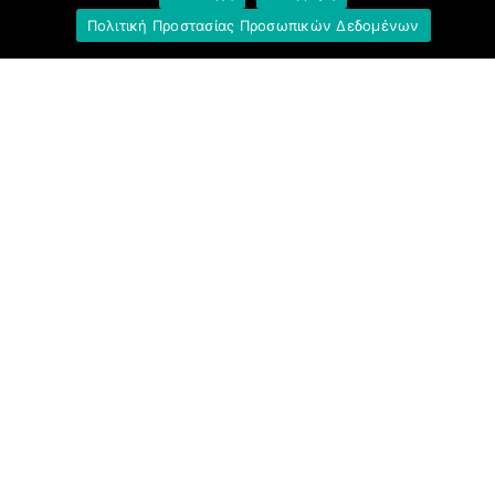
Πολιτική Προστασίας Προσωπικών Δεδομένων
Σύνδεσμοι
Ομοσπονδία Τραπεζοϋπαλληλικών
Οργανώσεων Ελλάδος (Ο.Τ.Ο.Ε.)
Ινστιτούτο Εργασίας Ο.Τ.Ο.Ε.
Γενική Συνομοσπονδία Εργατών Ελλάδας
(Γ.Σ.Ε.Ε.)
Ινστιτούτο Εργασίας Γ.Σ.Ε.Ε.-Α.Δ.Ε.Δ.Υ.
Εργατικό Κέντρο Αθήνας (Ε.Κ.Α.)