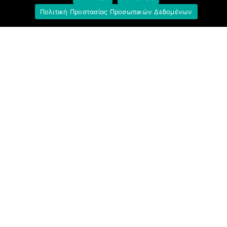
Πολιτική Προστασίας Προσωπικών Δεδομένων
Σύνδεσμοι
Ομοσπονδία Τραπεζοϋπαλληλικών
Οργανώσεων Ελλάδος (Ο.Τ.Ο.Ε.)
Ινστιτούτο Εργασίας Ο.Τ.Ο.Ε.
Γενική Συνομοσπονδία Εργατών Ελλάδας
(Γ.Σ.Ε.Ε.)
Ινστιτούτο Εργασίας Γ.Σ.Ε.Ε.-Α.Δ.Ε.Δ.Υ.
Εργατικό Κέντρο Αθήνας (Ε.Κ.Α.)