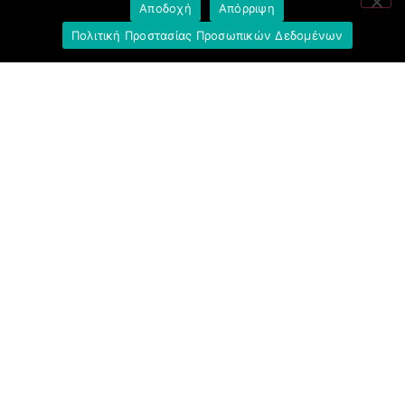
Αποδοχή
Απόρριψη
Πολιτική Προστασίας Προσωπικών Δεδομένων
Σύνδεσμοι
Ομοσπονδία Τραπεζοϋπαλληλικών
Οργανώσεων Ελλάδος (Ο.Τ.Ο.Ε.)
Ινστιτούτο Εργασίας Ο.Τ.Ο.Ε.
Γενική Συνομοσπονδία Εργατών Ελλάδας
(Γ.Σ.Ε.Ε.)
Ινστιτούτο Εργασίας Γ.Σ.Ε.Ε.-Α.Δ.Ε.Δ.Υ.
Εργατικό Κέντρο Αθήνας (Ε.Κ.Α.)