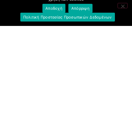
Αποδοχή
Απόρριψη
Πολιτική Προστασίας Προσωπικών Δεδομένων
Σύνδεσμοι
Ομοσπονδία Τραπεζοϋπαλληλικών
Οργανώσεων Ελλάδος (Ο.Τ.Ο.Ε.)
Ινστιτούτο Εργασίας Ο.Τ.Ο.Ε.
Γενική Συνομοσπονδία Εργατών Ελλάδας
(Γ.Σ.Ε.Ε.)
Ινστιτούτο Εργασίας Γ.Σ.Ε.Ε.-Α.Δ.Ε.Δ.Υ.
Εργατικό Κέντρο Αθήνας (Ε.Κ.Α.)