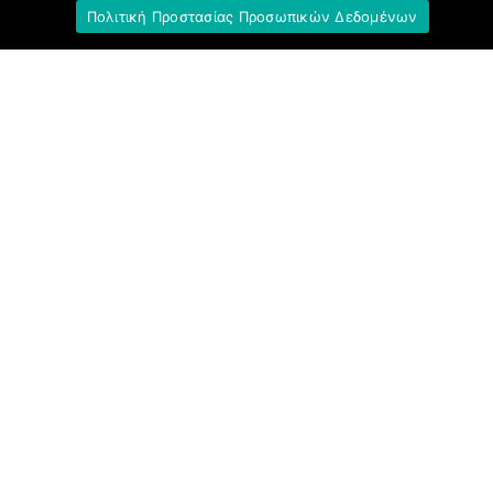
Πολιτική Προστασίας Προσωπικών Δεδομένων
Σύνδεσμοι
Ομοσπονδία Τραπεζοϋπαλληλικών
Οργανώσεων Ελλάδος (Ο.Τ.Ο.Ε.)
Ινστιτούτο Εργασίας Ο.Τ.Ο.Ε.
Γενική Συνομοσπονδία Εργατών Ελλάδας
(Γ.Σ.Ε.Ε.)
Ινστιτούτο Εργασίας Γ.Σ.Ε.Ε.-Α.Δ.Ε.Δ.Υ.
Εργατικό Κέντρο Αθήνας (Ε.Κ.Α.)