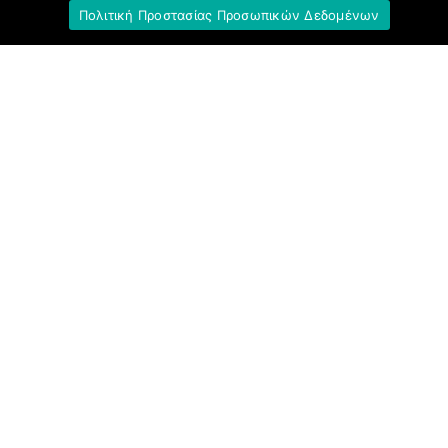
Πολιτική Προστασίας Προσωπικών Δεδομένων
Σύνδεσμοι
Ομοσπονδία Τραπεζοϋπαλληλικών
Οργανώσεων Ελλάδος (Ο.Τ.Ο.Ε.)
Ινστιτούτο Εργασίας Ο.Τ.Ο.Ε.
Γενική Συνομοσπονδία Εργατών Ελλάδας
(Γ.Σ.Ε.Ε.)
Ινστιτούτο Εργασίας Γ.Σ.Ε.Ε.-Α.Δ.Ε.Δ.Υ.
Εργατικό Κέντρο Αθήνας (Ε.Κ.Α.)