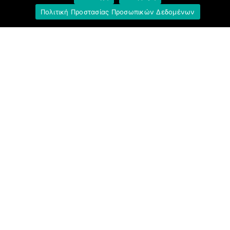
Πολιτική Προστασίας Προσωπικών Δεδομένων
Σύνδεσμοι
Ομοσπονδία Τραπεζοϋπαλληλικών
Οργανώσεων Ελλάδος (Ο.Τ.Ο.Ε.)
Ινστιτούτο Εργασίας Ο.Τ.Ο.Ε.
Γενική Συνομοσπονδία Εργατών Ελλάδας
(Γ.Σ.Ε.Ε.)
Ινστιτούτο Εργασίας Γ.Σ.Ε.Ε.-Α.Δ.Ε.Δ.Υ.
Εργατικό Κέντρο Αθήνας (Ε.Κ.Α.)