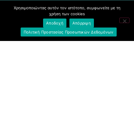
Χρησιμοποιώντας αυτόν τον ιστότοπο, συμφωνείτε με τη
χρήση των cookies
Αποδοχή
Απόρριψη
Πολιτική Προστασίας Προσωπικών Δεδομένων
Σύνδεσμοι
Ομοσπονδία Τραπεζοϋπαλληλικών
Οργανώσεων Ελλάδος (Ο.Τ.Ο.Ε.)
Ινστιτούτο Εργασίας Ο.Τ.Ο.Ε.
Γενική Συνομοσπονδία Εργατών Ελλάδας
(Γ.Σ.Ε.Ε.)