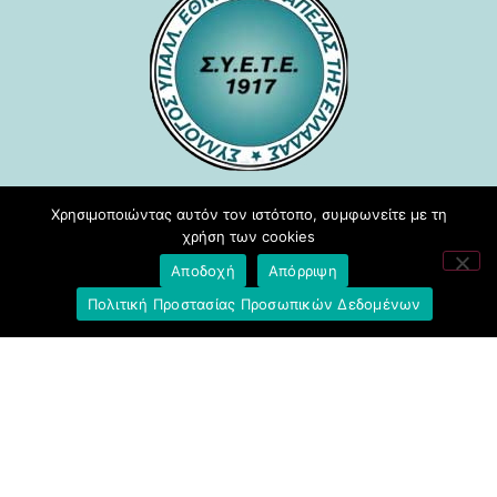
Σύλλογος Υπαλλήλων Εθνικής
Χρησιμοποιώντας αυτόν τον ιστότοπο, συμφωνείτε με τη
Τράπεζας της Ελλάδος
χρήση των cookies
Αποδοχή
Απόρριψη
Πολιτική Προστασίας Προσωπικών Δεδομένων
Μείνετε ενημερωμένοι
Εγγραφή στο NEWSLETTER