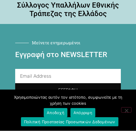
Σύλλογος Υπαλλήλων Εθνικής
Τράπεζας της Ελλάδος
Μείνετε ενημερωμένοι
Εγγραφή στο NEWSLETTER
ΕΓΓΡΑΦΉ
Χρησιμοποιώντας αυτόν τον ιστότοπο, συμφωνείτε με τη
χρήση των cookies
Αποδοχή
Απόρριψη
Ακολουθήστε μας
Πολιτική Προστασίας Προσωπικών Δεδομένων