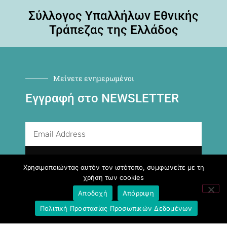
Σύλλογος Υπαλλήλων Εθνικής
Τράπεζας της Ελλάδος
Μείνετε ενημερωμένοι
Εγγραφή στο NEWSLETTER
ΕΓΓΡΑΦΉ
Χρησιμοποιώντας αυτόν τον ιστότοπο, συμφωνείτε με τη
χρήση των cookies
Αποδοχή
Απόρριψη
Ακολουθήστε μας
Πολιτική Προστασίας Προσωπικών Δεδομένων