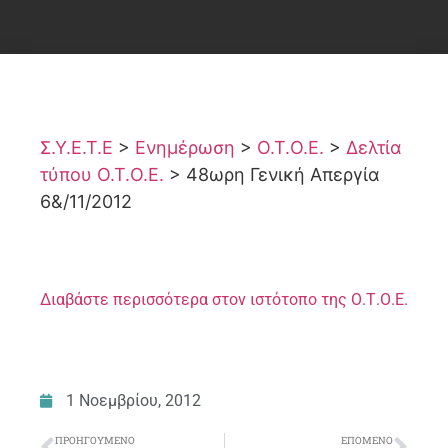
Σ.Υ.Ε.Τ.Ε
>
Ενημέρωση
>
Ο.Τ.Ο.Ε.
>
Δελτία
τύπου Ο.Τ.Ο.Ε.
>
48ωρη Γενική Απεργία
6&/11/2012
Διαβάστε περισσότερα στον ιστότοπο της Ο.Τ.Ο.Ε.
1 Νοεμβρίου, 2012
ΠΡΟΗΓΟΎΜΕΝΟ
ΕΠΌΜΕΝΟ