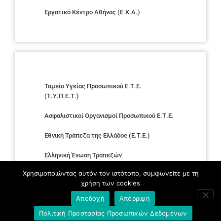
Εργατικό Κέντρο Αθήνας (Ε.Κ.Α.)
Ταμείο Υγείας Προσωπικού Ε.Τ.Ε.
(Τ.Υ.Π.Ε.Τ.)
Ασφαλιστικοί Οργανισμοί Προσωπικού Ε.Τ.Ε.
Εθνική Τράπεζα της Ελλάδος (E.T.E.)
Ελληνική Ένωση Τραπεζών
Χρησιμοποιώντας αυτόν τον ιστότοπο, συμφωνείτε με τη
Σύλλογος με παιδιά Α.με.Α. εργαζομένων και
χρήση των cookies
συνταξιούχων Ε.Τ.Ε.
Αποδοχή
Απόρριψη
Υπουργείο Εργασίας και Κοινωνικών
Πολιτική Προστασίας Προσωπικών Δεδομένων
Υποθέσεων