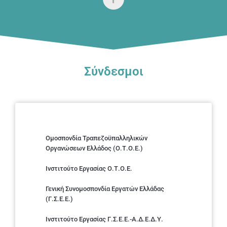
Σύνδεσμοι
Ομοσπονδία Τραπεζοϋπαλληλικών
Οργανώσεων Ελλάδος (Ο.Τ.Ο.Ε.)
Ινστιτούτο Εργασίας Ο.Τ.Ο.Ε.
Γενική Συνομοσπονδία Εργατών Ελλάδας
(Γ.Σ.Ε.Ε.)
Ινστιτούτο Εργασίας Γ.Σ.Ε.Ε.-Α.Δ.Ε.Δ.Υ.