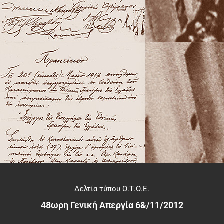
Δελτία τύπου Ο.Τ.Ο.Ε.
48ωρη Γενική Απεργία 6&/11/2012