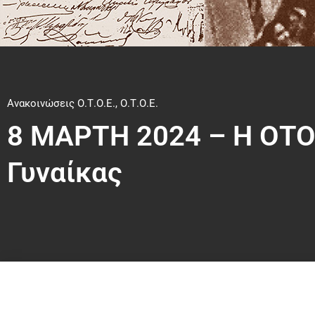
Ανακοινώσεις Ο.Τ.Ο.Ε.
,
Ο.Τ.Ο.Ε.
8 ΜΑΡΤΗ 2024 – Η ΟΤΟΕ
Γυναίκας