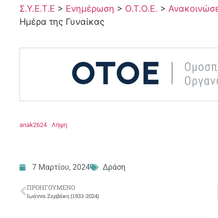
Σ.Υ.Ε.Τ.Ε
>
Ενημέρωση
>
Ο.Τ.Ο.Ε.
>
Ανακοινώσει
Ημέρα της Γυναίκας
anak2624
Λήψη
7 Μαρτίου, 2024
Δράση
ΠΡΟΗΓΟΎΜΕΝΟ
Iωάννα Ζερβάκη (1933-2024)