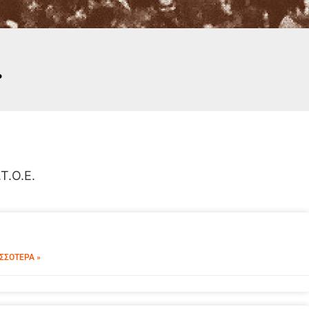
.
Τ.Ο.Ε.
ΣΣΌΤΕΡΑ »