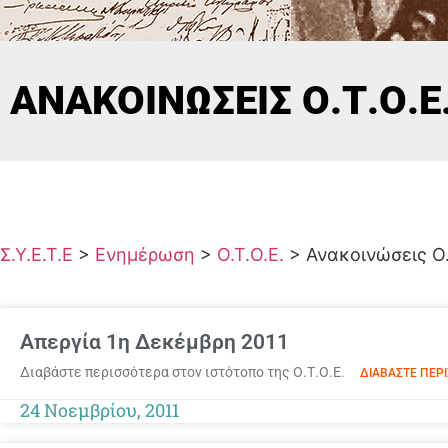
ΑΝΑΚΟΙΝΏΣΕΙΣ Ο.Τ.Ο.Ε
Σ.Υ.Ε.Τ.Ε
>
Ενημέρωση
>
Ο.Τ.Ο.Ε.
>
Ανακοινώσεις Ο.
Απεργία 1η Δεκέμβρη 2011
Διαβάστε περισσότερα στον ιστότοπο της Ο.Τ.Ο.Ε.
ΔΙΑΒΆΣΤΕ ΠΕΡΙ
24 Νοεμβρίου, 2011