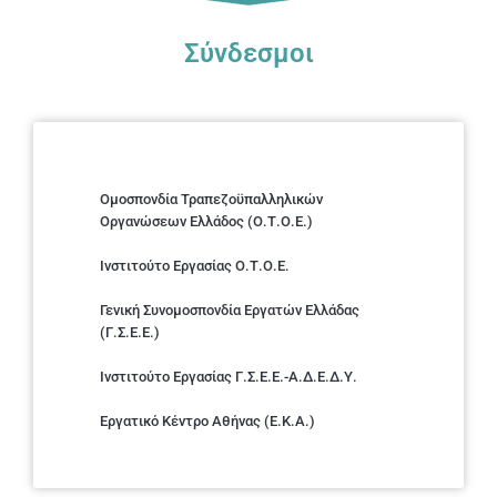
Σύνδεσμοι
Ομοσπονδία Τραπεζοϋπαλληλικών
Οργανώσεων Ελλάδος (Ο.Τ.Ο.Ε.)
Ινστιτούτο Εργασίας Ο.Τ.Ο.Ε.
Γενική Συνομοσπονδία Εργατών Ελλάδας
(Γ.Σ.Ε.Ε.)
Ινστιτούτο Εργασίας Γ.Σ.Ε.Ε.-Α.Δ.Ε.Δ.Υ.
Εργατικό Κέντρο Αθήνας (Ε.Κ.Α.)