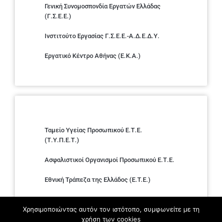
Γενική Συνομοσπονδία Εργατών Ελλάδας
(Γ.Σ.Ε.Ε.)
Ινστιτούτο Εργασίας Γ.Σ.Ε.Ε.-Α.Δ.Ε.Δ.Υ.
Εργατικό Κέντρο Αθήνας (Ε.Κ.Α.)
Ταμείο Υγείας Προσωπικού Ε.Τ.Ε.
(Τ.Υ.Π.Ε.Τ.)
Ασφαλιστικοί Οργανισμοί Προσωπικού Ε.Τ.Ε.
Εθνική Τράπεζα της Ελλάδος (E.T.E.)
Ελληνική Ένωση Τραπεζών
Χρησιμοποιώντας αυτόν τον ιστότοπο, συμφωνείτε με τη
χρήση των cookies
Σύλλογος με παιδιά Α.με.Α. εργαζομένων και