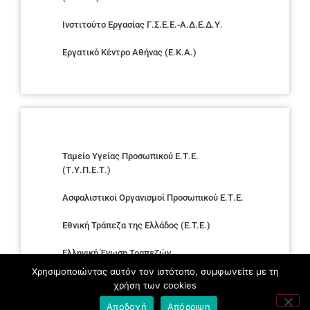
Ινστιτούτο Εργασίας Γ.Σ.Ε.Ε.-Α.Δ.Ε.Δ.Υ.
Εργατικό Κέντρο Αθήνας (Ε.Κ.Α.)
Ταμείο Υγείας Προσωπικού Ε.Τ.Ε.
(Τ.Υ.Π.Ε.Τ.)
Ασφαλιστικοί Οργανισμοί Προσωπικού Ε.Τ.Ε.
Εθνική Τράπεζα της Ελλάδος (E.T.E.)
Ελληνική Ένωση Τραπεζών
Χρησιμοποιώντας αυτόν τον ιστότοπο, συμφωνείτε με τη
Σύλλογος με παιδιά Α.με.Α. εργαζομένων και
χρήση των cookies
συνταξιούχων Ε.Τ.Ε.
Αποδοχή
Απόρριψη