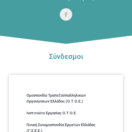
Σύνδεσμοι
Ομοσπονδία Τραπεζοϋπαλληλικών
Οργανώσεων Ελλάδος (Ο.Τ.Ο.Ε.)
Ινστιτούτο Εργασίας Ο.Τ.Ο.Ε.
Γενική Συνομοσπονδία Εργατών Ελλάδας
(Γ.Σ.Ε.Ε.)