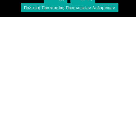
Υπουργείο Εργασίας και Κοινωνικών
Πολιτική Προστασίας Προσωπικών Δεδομένων
Υποθέσεων
Δημοκρατική Συνδικαλιστική Ενότητα
Εργαζομένων στην Εθνική Τράπεζα
(ΔΗ.ΣΥ.Ε.)
Ανοιχτή Γραμμή με το Συνάδελφο
Μπροστά Για Τον Συνάδελφο
Πρόταση Προοπτικής
Δημοκρατική Αγωνιστική Συσπείρωση στην
Εθνική Τράπεζα (Δ.Α.Σ.)
ΕΝΙΑΙΑ