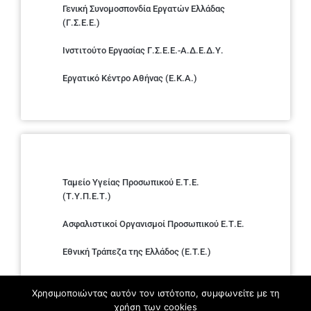
Γενική Συνομοσπονδία Εργατών Ελλάδας
(Γ.Σ.Ε.Ε.)
Ινστιτούτο Εργασίας Γ.Σ.Ε.Ε.-Α.Δ.Ε.Δ.Υ.
Εργατικό Κέντρο Αθήνας (Ε.Κ.Α.)
Ταμείο Υγείας Προσωπικού Ε.Τ.Ε.
(Τ.Υ.Π.Ε.Τ.)
Ασφαλιστικοί Οργανισμοί Προσωπικού Ε.Τ.Ε.
Εθνική Τράπεζα της Ελλάδος (E.T.E.)
Ελληνική Ένωση Τραπεζών
Χρησιμοποιώντας αυτόν τον ιστότοπο, συμφωνείτε με τη
χρήση των cookies
Σύλλογος με παιδιά Α.με.Α. εργαζομένων και