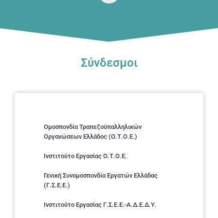
Σύνδεσμοι
Ομοσπονδία Τραπεζοϋπαλληλικών
Οργανώσεων Ελλάδος (Ο.Τ.Ο.Ε.)
Ινστιτούτο Εργασίας Ο.Τ.Ο.Ε.
Γενική Συνομοσπονδία Εργατών Ελλάδας
(Γ.Σ.Ε.Ε.)
Ινστιτούτο Εργασίας Γ.Σ.Ε.Ε.-Α.Δ.Ε.Δ.Υ.