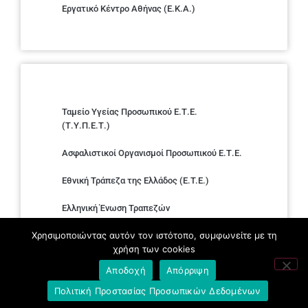
Εργατικό Κέντρο Αθήνας (Ε.Κ.Α.)
Ταμείο Υγείας Προσωπικού Ε.Τ.Ε.
(Τ.Υ.Π.Ε.Τ.)
Ασφαλιστικοί Οργανισμοί Προσωπικού Ε.Τ.Ε.
Εθνική Τράπεζα της Ελλάδος (E.T.E.)
Ελληνική Ένωση Τραπεζών
Χρησιμοποιώντας αυτόν τον ιστότοπο, συμφωνείτε με τη
Σύλλογος με παιδιά Α.με.Α. εργαζομένων και
χρήση των cookies
συνταξιούχων Ε.Τ.Ε.
Αποδοχή
Απόρριψη
Υπουργείο Εργασίας και Κοινωνικών
Πολιτική Προστασίας Προσωπικών Δεδομένων
Υποθέσεων