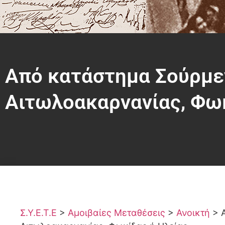
Από κατάστημα Σούρμεν
Αιτωλοακαρνανίας, Φωκ
Σ.Υ.Ε.Τ.Ε
>
Αμοιβαίες Μεταθέσεις
>
Ανοικτή
>