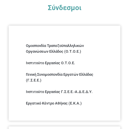
Σύνδεσμοι
Ομοσπονδία Τραπεζοϋπαλληλικών
Οργανώσεων Ελλάδος (Ο.Τ.Ο.Ε.)
Ινστιτούτο Εργασίας Ο.Τ.Ο.Ε.
Γενική Συνομοσπονδία Εργατών Ελλάδας
(Γ.Σ.Ε.Ε.)
Ινστιτούτο Εργασίας Γ.Σ.Ε.Ε.-Α.Δ.Ε.Δ.Υ.
Εργατικό Κέντρο Αθήνας (Ε.Κ.Α.)