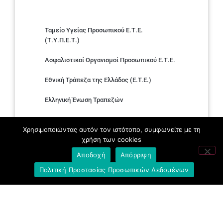
Ταμείο Υγείας Προσωπικού Ε.Τ.Ε.
(Τ.Υ.Π.Ε.Τ.)
Ασφαλιστικοί Οργανισμοί Προσωπικού Ε.Τ.Ε.
Εθνική Τράπεζα της Ελλάδος (E.T.E.)
Ελληνική Ένωση Τραπεζών
Σύλλογος με παιδιά Α.με.Α. εργαζομένων και
Χρησιμοποιώντας αυτόν τον ιστότοπο, συμφωνείτε με τη
συνταξιούχων Ε.Τ.Ε.
χρήση των cookies
Υπουργείο Εργασίας και Κοινωνικών
Αποδοχή
Απόρριψη
Υποθέσεων
Πολιτική Προστασίας Προσωπικών Δεδομένων