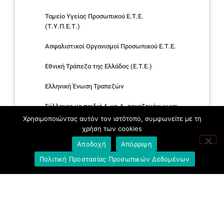
Ταμείο Υγείας Προσωπικού Ε.Τ.Ε.
(Τ.Υ.Π.Ε.Τ.)
Ασφαλιστικοί Οργανισμοί Προσωπικού Ε.Τ.Ε.
Εθνική Τράπεζα της Ελλάδος (E.T.E.)
Ελληνική Ένωση Τραπεζών
Σύλλογος με παιδιά Α.με.Α. εργαζομένων και
συνταξιούχων Ε.Τ.Ε.
Χρησιμοποιώντας αυτόν τον ιστότοπο, συμφωνείτε με τη
χρήση των cookies
Υπουργείο Εργασίας και Κοινωνικών
Αποδοχή
Απόρριψη
Υποθέσεων
Πολιτική Προστασίας Προσωπικών Δεδομένων
Δημοκρατική Συνδικαλιστική Ενότητα