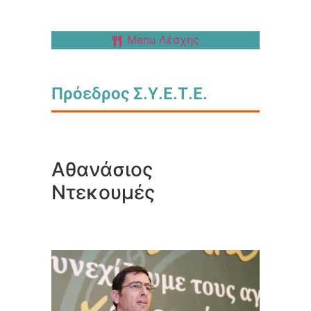
Menu Λέσχης
Πρόεδρος Σ.Υ.Ε.Τ.Ε.
Αθανάσιος
Ντεκουμές