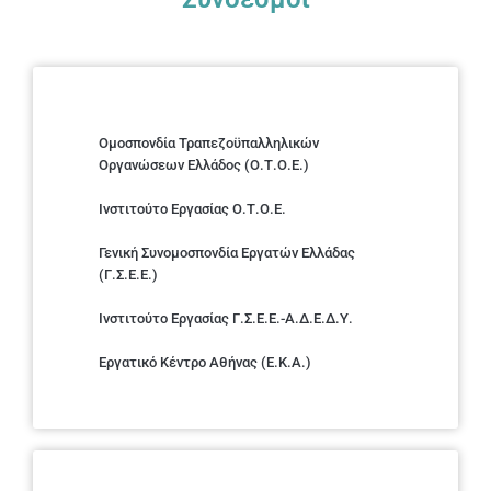
Ομοσπονδία Τραπεζοϋπαλληλικών
Οργανώσεων Ελλάδος (Ο.Τ.Ο.Ε.)
Ινστιτούτο Εργασίας Ο.Τ.Ο.Ε.
Γενική Συνομοσπονδία Εργατών Ελλάδας
(Γ.Σ.Ε.Ε.)
Ινστιτούτο Εργασίας Γ.Σ.Ε.Ε.-Α.Δ.Ε.Δ.Υ.
Εργατικό Κέντρο Αθήνας (Ε.Κ.Α.)