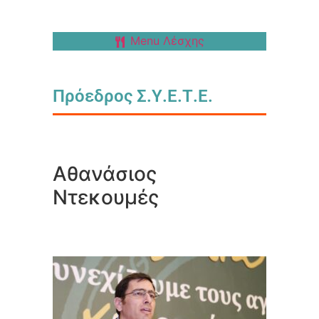
Menu Λέσχης
Πρόεδρος Σ.Υ.Ε.Τ.Ε.
Αθανάσιος
Ντεκουμές