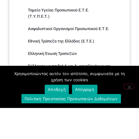
Ταμείο Υγείας Προσωπικού Ε.Τ.Ε.
(Τ.Υ.Π.Ε.Τ.)
Ασφαλιστικοί Οργανισμοί Προσωπικού Ε.Τ.Ε.
Εθνική Τράπεζα της Ελλάδος (E.T.E.)
Ελληνική Ένωση Τραπεζών
Σύλλογος με παιδιά Α.με.Α. εργαζομένων και
συνταξιούχων Ε.Τ.Ε.
Χρησιμοποιώντας αυτόν τον ιστότοπο, συμφωνείτε με τη
χρήση των cookies
Υπουργείο Εργασίας και Κοινωνικών
Αποδοχή
Απόρριψη
Υποθέσεων
Πολιτική Προστασίας Προσωπικών Δεδομένων
Δημοκρατική Συνδικαλιστική Ενότητα