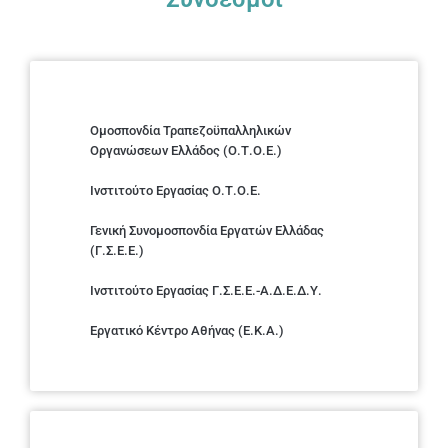
Ομοσπονδία Τραπεζοϋπαλληλικών
Οργανώσεων Ελλάδος (Ο.Τ.Ο.Ε.)
Ινστιτούτο Εργασίας Ο.Τ.Ο.Ε.
Γενική Συνομοσπονδία Εργατών Ελλάδας
(Γ.Σ.Ε.Ε.)
Ινστιτούτο Εργασίας Γ.Σ.Ε.Ε.-Α.Δ.Ε.Δ.Υ.
Εργατικό Κέντρο Αθήνας (Ε.Κ.Α.)