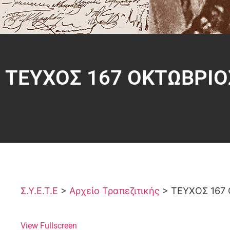
ΤΕΥΧΟΣ 167 ΟΚΤΩΒΡΙΟ
Σ.Υ.Ε.Τ.Ε
>
Αρχείο Τραπεζιτικής
>
ΤΕΥΧΟΣ 167
View Fullscreen