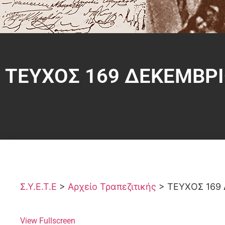
ΤΕΥΧΟΣ 169 ΔΕΚΕΜΒΡΙ
Σ.Υ.Ε.Τ.Ε
>
Αρχείο Τραπεζιτικής
>
ΤΕΥΧΟΣ 169
View Fullscreen