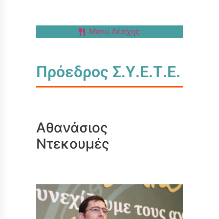
Menu Λέσχης
Πρόεδρος Σ.Υ.Ε.Τ.Ε.
Αθανάσιος
Ντεκουμές