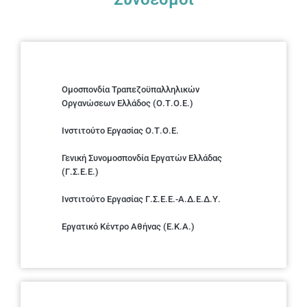
Ομοσπονδία Τραπεζοϋπαλληλικών
Οργανώσεων Ελλάδος (Ο.Τ.Ο.Ε.)
Ινστιτούτο Εργασίας Ο.Τ.Ο.Ε.
Γενική Συνομοσπονδία Εργατών Ελλάδας
(Γ.Σ.Ε.Ε.)
Ινστιτούτο Εργασίας Γ.Σ.Ε.Ε.-Α.Δ.Ε.Δ.Υ.
Εργατικό Κέντρο Αθήνας (Ε.Κ.Α.)