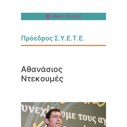
Menu Λέσχης
Πρόεδρος Σ.Υ.Ε.Τ.Ε.
Αθανάσιος
Ντεκουμές