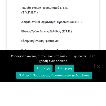
Ταμείο Υγείας Προσωπικού Ε.Τ.Ε.
(Τ.Υ.Π.Ε.Τ.)
Ασφαλιστικοί Οργανισμοί Προσωπικού Ε.Τ.Ε.
Εθνική Τράπεζα της Ελλάδος (E.T.E.)
Ελληνική Ένωση Τραπεζών
Σύλλογος με παιδιά Α.με.Α. εργαζομένων και
συνταξιούχων Ε.Τ.Ε.
Χρησιμοποιώντας αυτόν τον ιστότοπο, συμφωνείτε με τη
χρήση των cookies
Υπουργείο Εργασίας και Κοινωνικών
Αποδοχή
Απόρριψη
Υποθέσεων
Πολιτική Προστασίας Προσωπικών Δεδομένων
Δημοκρατική Συνδικαλιστική Ενότητα