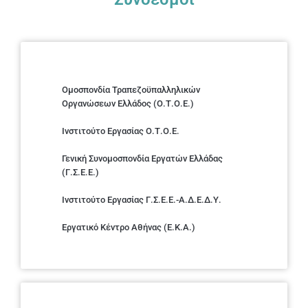
Ομοσπονδία Τραπεζοϋπαλληλικών
Οργανώσεων Ελλάδος (Ο.Τ.Ο.Ε.)
Ινστιτούτο Εργασίας Ο.Τ.Ο.Ε.
Γενική Συνομοσπονδία Εργατών Ελλάδας
(Γ.Σ.Ε.Ε.)
Ινστιτούτο Εργασίας Γ.Σ.Ε.Ε.-Α.Δ.Ε.Δ.Υ.
Εργατικό Κέντρο Αθήνας (Ε.Κ.Α.)