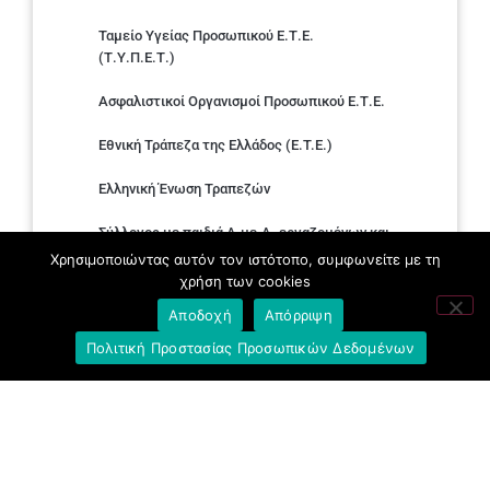
Ταμείο Υγείας Προσωπικού Ε.Τ.Ε.
(Τ.Υ.Π.Ε.Τ.)
Ασφαλιστικοί Οργανισμοί Προσωπικού Ε.Τ.Ε.
Εθνική Τράπεζα της Ελλάδος (E.T.E.)
Ελληνική Ένωση Τραπεζών
Σύλλογος με παιδιά Α.με.Α. εργαζομένων και
συνταξιούχων Ε.Τ.Ε.
Χρησιμοποιώντας αυτόν τον ιστότοπο, συμφωνείτε με τη
χρήση των cookies
Υπουργείο Εργασίας και Κοινωνικών
Αποδοχή
Απόρριψη
Υποθέσεων
Πολιτική Προστασίας Προσωπικών Δεδομένων
Δημοκρατική Συνδικαλιστική Ενότητα