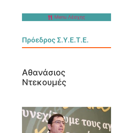
Menu Λέσχης
Πρόεδρος Σ.Υ.Ε.Τ.Ε.
Αθανάσιος
Ντεκουμές